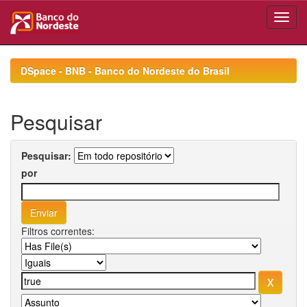
Skip
navigation
DSpace - BNB - Banco do Nordeste do Brasil
Pesquisar
Pesquisar:
por
Filtros correntes: