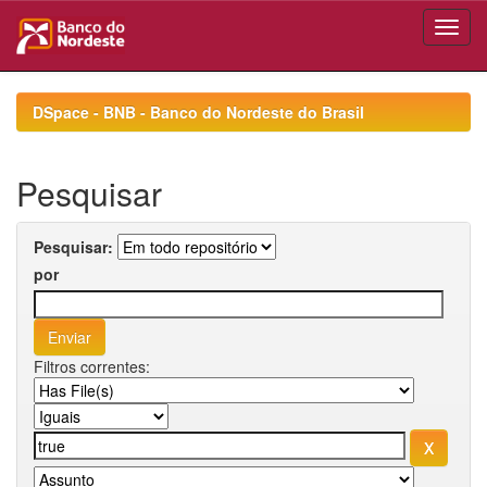
Skip
navigation
DSpace - BNB - Banco do Nordeste do Brasil
Pesquisar
Pesquisar:
por
Filtros correntes: