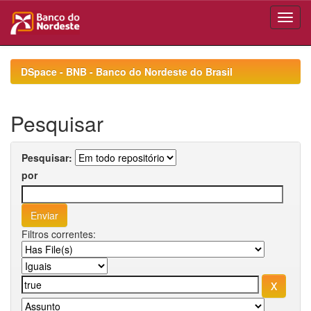
Skip
navigation
DSpace - BNB - Banco do Nordeste do Brasil
Pesquisar
Pesquisar:
por
Filtros correntes: