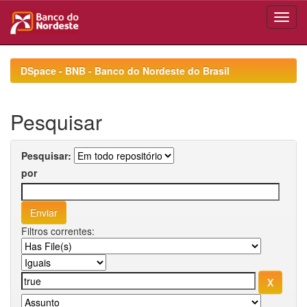
Skip
navigation
DSpace - BNB - Banco do Nordeste do Brasil
Pesquisar
Pesquisar:
por
Filtros correntes: