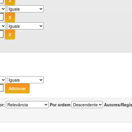
or:
Por ordem
Autores/Regi