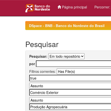
Página principal
Percorrer
Skip
navigation
DSpace - BNB - Banco do Nordeste do Brasil
Pesquisar
Pesquisar:
por
Filtros correntes: