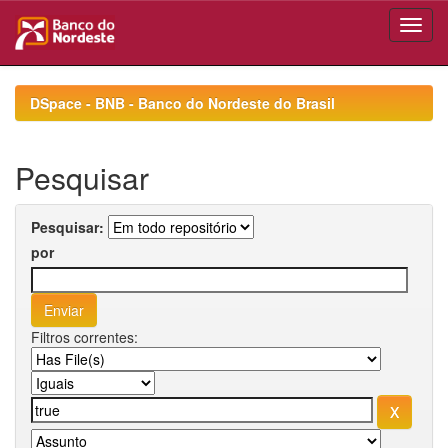
Skip
navigation
DSpace - BNB - Banco do Nordeste do Brasil
Pesquisar
Pesquisar:
por
Filtros correntes: