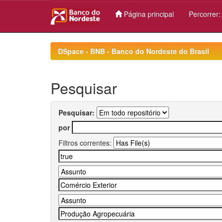
Página principal
Percorrer
Skip
navigation
DSpace - BNB - Banco do Nordeste do Brasil
Pesquisar
Pesquisar:
por
Filtros correntes: