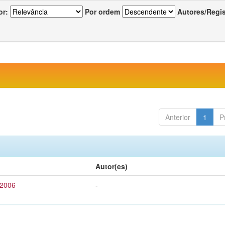
or:
Por ordem
Autores/Regi
Anterior
1
P
Autor(es)
 2006
-