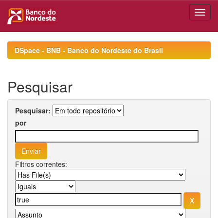
Skip
navigation
DSpace - BNB - Banco do Nordeste do Brasil
Pesquisar
Pesquisar:
por
Filtros correntes: