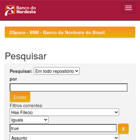
Skip
navigation
DSpace - BNB - Banco do Nordeste do Brasil
Pesquisar
Pesquisar:
por
Filtros correntes: