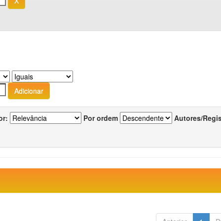
or:
Por ordem
Autores/Regi