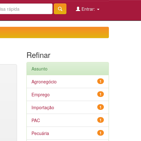
Entrar:
Refinar
Assunto
Agronegócio
1
Emprego
1
Importação
1
PAC
1
Pecuária
1