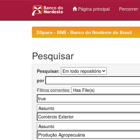
Página principal
Percorrer
Skip
navigation
DSpace - BNB - Banco do Nordeste do Brasil
Pesquisar
Pesquisar:
por
Filtros correntes: