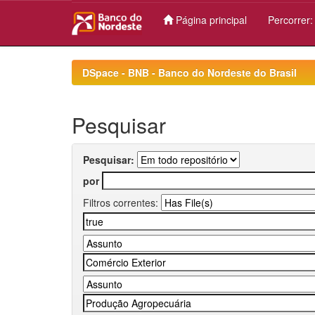
Página principal
Percorrer
Skip
navigation
DSpace - BNB - Banco do Nordeste do Brasil
Pesquisar
Pesquisar:
por
Filtros correntes: