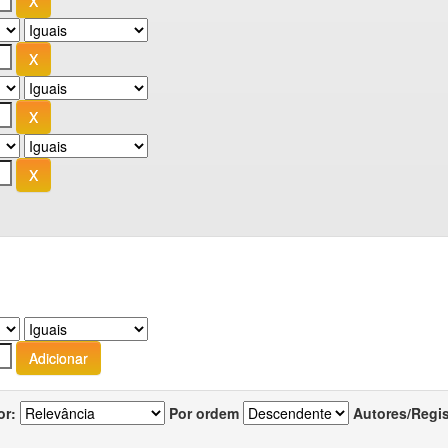
or:
Por ordem
Autores/Regi