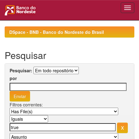
Skip
navigation
DSpace - BNB - Banco do Nordeste do Brasil
Pesquisar
Pesquisar:
por
Filtros correntes: