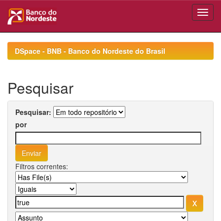
Skip
navigation
DSpace - BNB - Banco do Nordeste do Brasil
Pesquisar
Pesquisar:
por
Filtros correntes: