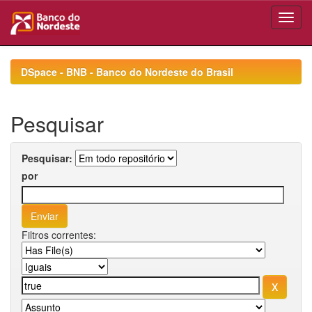
Skip
navigation
DSpace - BNB - Banco do Nordeste do Brasil
Pesquisar
Pesquisar:
por
Filtros correntes: