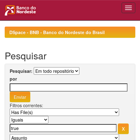
Skip
navigation
DSpace - BNB - Banco do Nordeste do Brasil
Pesquisar
Pesquisar:
por
Filtros correntes: