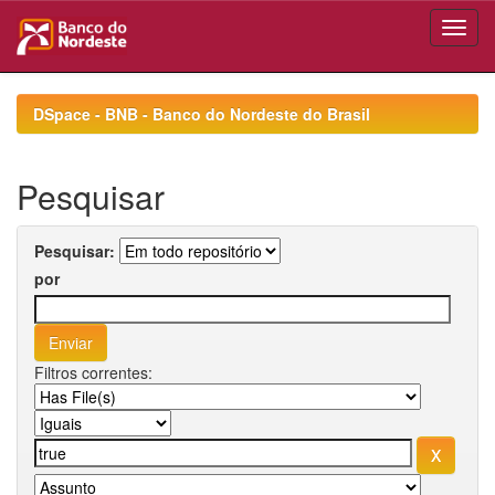
Skip
navigation
DSpace - BNB - Banco do Nordeste do Brasil
Pesquisar
Pesquisar:
por
Filtros correntes: