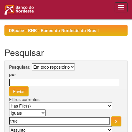
Skip
navigation
DSpace - BNB - Banco do Nordeste do Brasil
Pesquisar
Pesquisar:
por
Filtros correntes: