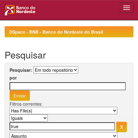
Skip
navigation
DSpace - BNB - Banco do Nordeste do Brasil
Pesquisar
Pesquisar:
por
Filtros correntes: