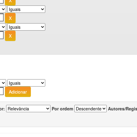
or:
Por ordem
Autores/Regi