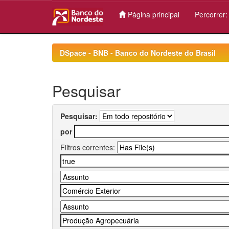
Página principal
Percorrer
Skip
navigation
DSpace - BNB - Banco do Nordeste do Brasil
Pesquisar
Pesquisar:
por
Filtros correntes: