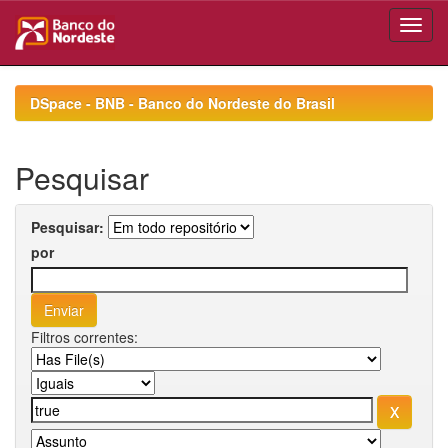
Skip
navigation
DSpace - BNB - Banco do Nordeste do Brasil
Pesquisar
Pesquisar:
por
Filtros correntes: