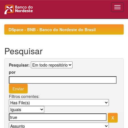
Skip
navigation
DSpace - BNB - Banco do Nordeste do Brasil
Pesquisar
Pesquisar:
por
Filtros correntes: