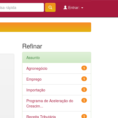
Entrar:
Refinar
Assunto
Agronegócio
1
Emprego
1
Importação
1
Programa de Aceleração do
1
Crescim...
Receita Tributária
1