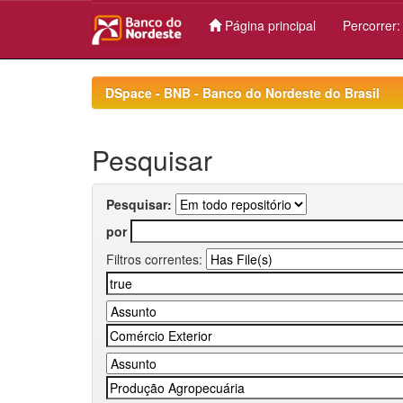
Página principal
Percorrer
Skip
navigation
DSpace - BNB - Banco do Nordeste do Brasil
Pesquisar
Pesquisar:
por
Filtros correntes: