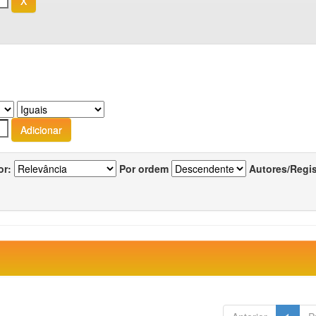
or:
Por ordem
Autores/Regi