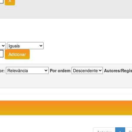
or:
Por ordem
Autores/Regi