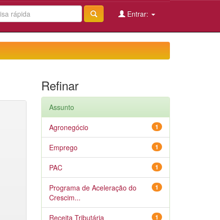
Entrar:
Refinar
Assunto
Agronegócio
1
Emprego
1
PAC
1
Programa de Aceleração do
1
Crescim...
Receita Tributária
1