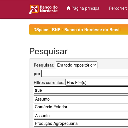
Página principal
Percorrer
Skip
navigation
DSpace - BNB - Banco do Nordeste do Brasil
Pesquisar
Pesquisar:
por
Filtros correntes: