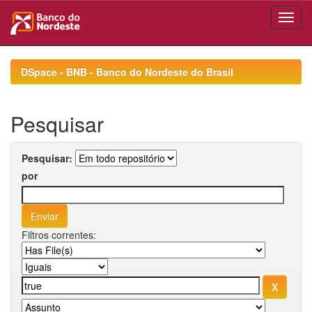
Skip
navigation
DSpace - BNB - Banco do Nordeste do Brasil
Pesquisar
Pesquisar:
por
Filtros correntes: