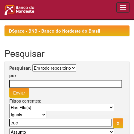
Skip
navigation
DSpace - BNB - Banco do Nordeste do Brasil
Pesquisar
Pesquisar:
por
Filtros correntes: