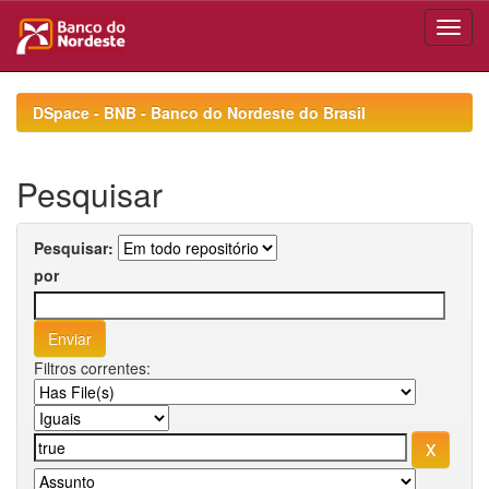
Skip
navigation
DSpace - BNB - Banco do Nordeste do Brasil
Pesquisar
Pesquisar:
por
Filtros correntes: