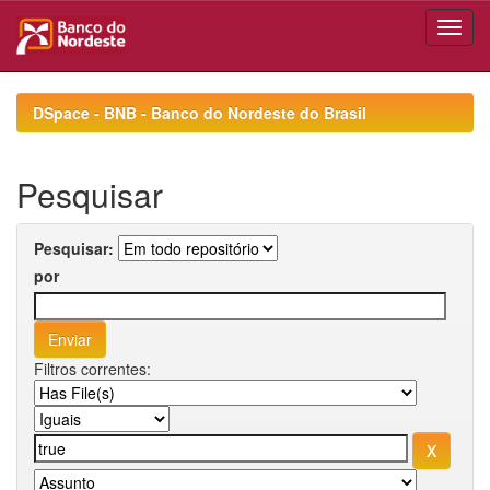
Skip
navigation
DSpace - BNB - Banco do Nordeste do Brasil
Pesquisar
Pesquisar:
por
Filtros correntes: