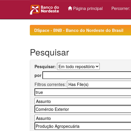
Página principal
Percorrer
Skip
navigation
DSpace - BNB - Banco do Nordeste do Brasil
Pesquisar
Pesquisar:
por
Filtros correntes: