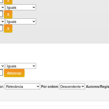
or:
Por ordem
Autores/Regi