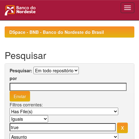
Skip
navigation
DSpace - BNB - Banco do Nordeste do Brasil
Pesquisar
Pesquisar:
por
Filtros correntes: