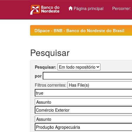
Página principal
Percorrer
Skip
navigation
DSpace - BNB - Banco do Nordeste do Brasil
Pesquisar
Pesquisar:
por
Filtros correntes: