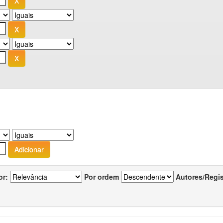
or:
Por ordem
Autores/Regi