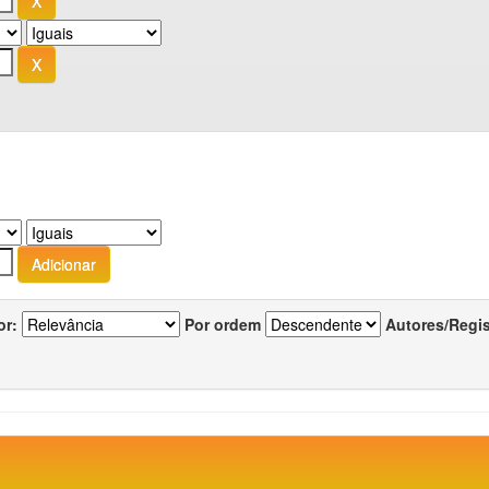
or:
Por ordem
Autores/Regi