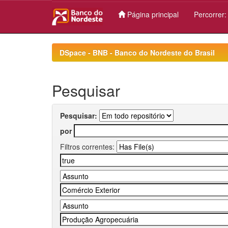
Página principal
Percorrer
Skip
navigation
DSpace - BNB - Banco do Nordeste do Brasil
Pesquisar
Pesquisar:
por
Filtros correntes: