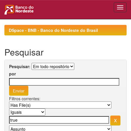
Skip
navigation
DSpace - BNB - Banco do Nordeste do Brasil
Pesquisar
Pesquisar:
por
Filtros correntes: