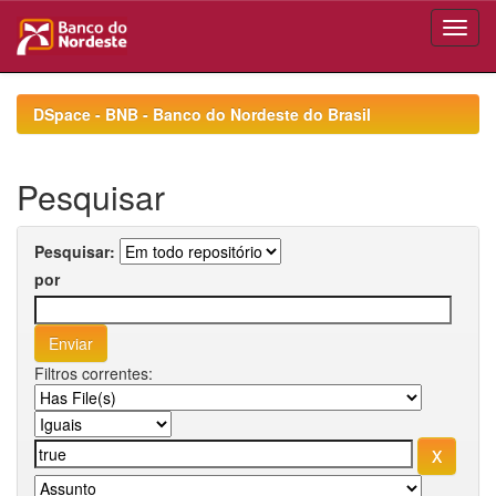
Skip
navigation
DSpace - BNB - Banco do Nordeste do Brasil
Pesquisar
Pesquisar:
por
Filtros correntes: