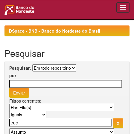
Skip
navigation
DSpace - BNB - Banco do Nordeste do Brasil
Pesquisar
Pesquisar:
por
Filtros correntes: