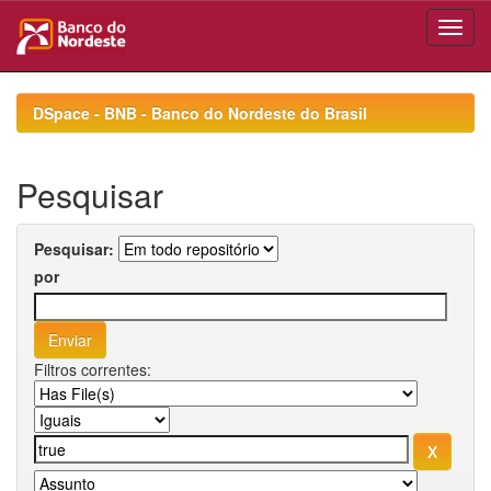
Skip
navigation
DSpace - BNB - Banco do Nordeste do Brasil
Pesquisar
Pesquisar:
por
Filtros correntes: