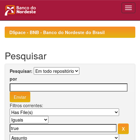
Skip
navigation
DSpace - BNB - Banco do Nordeste do Brasil
Pesquisar
Pesquisar:
por
Filtros correntes: