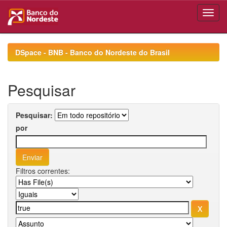
Skip
navigation
DSpace - BNB - Banco do Nordeste do Brasil
Pesquisar
Pesquisar:
por
Filtros correntes: