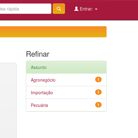
Entrar:
Refinar
Assunto
Agronegócio
1
Importação
1
Pecuária
1