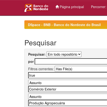
Página principal
Percorrer
Skip
navigation
DSpace - BNB - Banco do Nordeste do Brasil
Pesquisar
Pesquisar:
por
Filtros correntes: