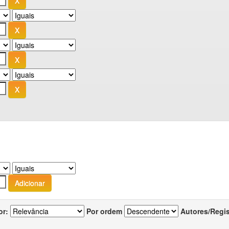
or:
Por ordem
Autores/Regi