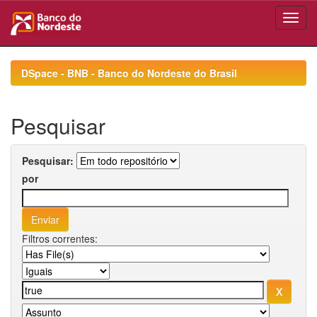
Skip
navigation
DSpace - BNB - Banco do Nordeste do Brasil
Pesquisar
Pesquisar:
por
Filtros correntes: