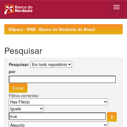
Skip
navigation
DSpace - BNB - Banco do Nordeste do Brasil
Pesquisar
Pesquisar:
por
Filtros correntes: