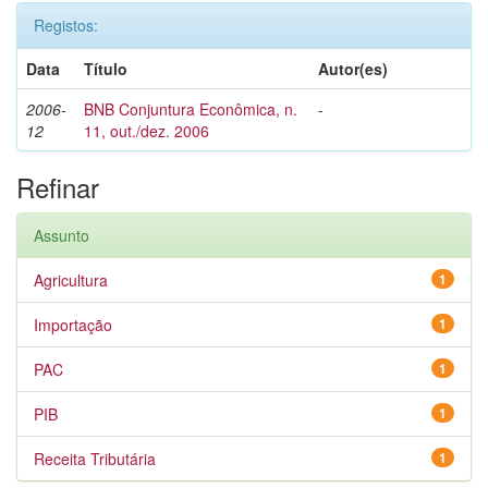
Registos:
Data
Título
Autor(es)
2006-
BNB Conjuntura Econômica, n.
-
12
11, out./dez. 2006
Refinar
Assunto
Agricultura
1
Importação
1
PAC
1
PIB
1
Receita Tributária
1