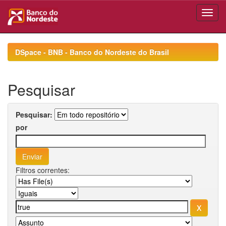
Skip
navigation
DSpace - BNB - Banco do Nordeste do Brasil
Pesquisar
Pesquisar:
por
Filtros correntes: