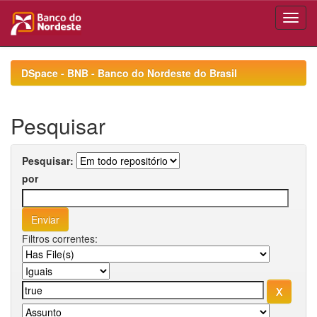
Skip
navigation
DSpace - BNB - Banco do Nordeste do Brasil
Pesquisar
Pesquisar:
por
Filtros correntes: