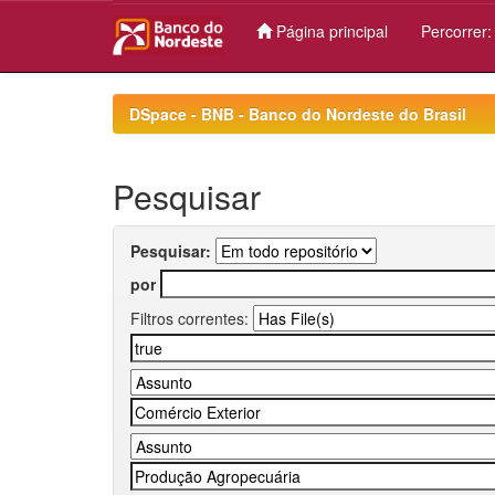
Página principal
Percorrer
Skip
navigation
DSpace - BNB - Banco do Nordeste do Brasil
Pesquisar
Pesquisar:
por
Filtros correntes: