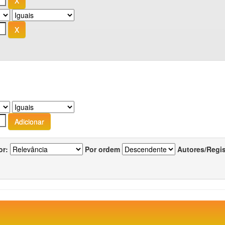
or:
Por ordem
Autores/Regi