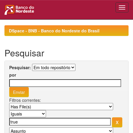
Skip
navigation
DSpace - BNB - Banco do Nordeste do Brasil
Pesquisar
Pesquisar:
por
Filtros correntes: