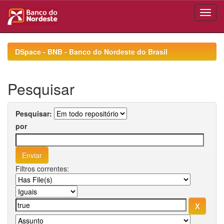
Skip
navigation
DSpace - BNB - Banco do Nordeste do Brasil
Pesquisar
Pesquisar:
por
Filtros correntes: