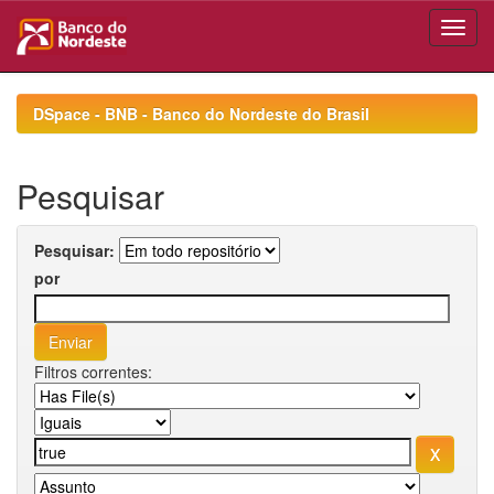
Skip
navigation
DSpace - BNB - Banco do Nordeste do Brasil
Pesquisar
Pesquisar:
por
Filtros correntes: