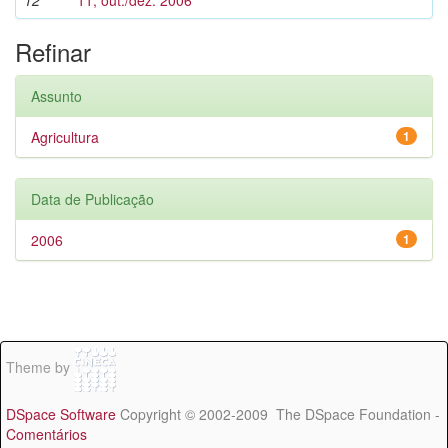
12
11, out./dez. 2006
Refinar
Assunto
Agricultura
1
Data de Publicação
2006
1
Theme by
DSpace Software
Copyright © 2002-2009 The DSpace Foundation -
Comentários