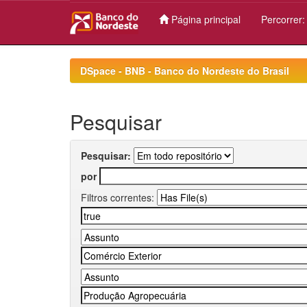
Página principal
Percorrer
Skip
navigation
DSpace - BNB - Banco do Nordeste do Brasil
Pesquisar
Pesquisar:
por
Filtros correntes: