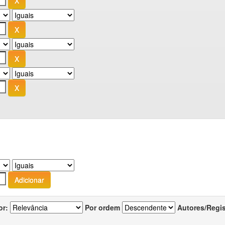
or:
Por ordem
Autores/Regi