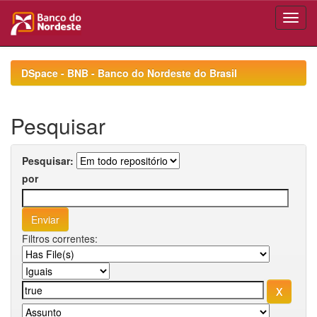
Skip
navigation
DSpace - BNB - Banco do Nordeste do Brasil
Pesquisar
Pesquisar:
por
Filtros correntes: