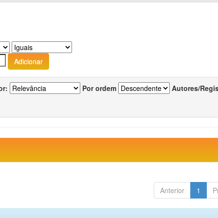
or:
Por ordem
Autores/Regi
Anterior
1
P