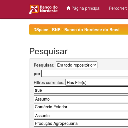
Página principal
Percorrer
Skip
navigation
DSpace - BNB - Banco do Nordeste do Brasil
Pesquisar
Pesquisar:
por
Filtros correntes: