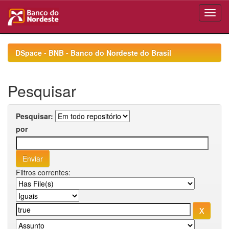
Skip
navigation
DSpace - BNB - Banco do Nordeste do Brasil
Pesquisar
Pesquisar:
por
Filtros correntes: