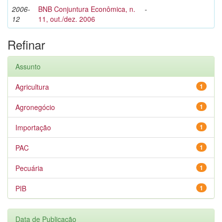
2006-
BNB Conjuntura Econômica, n.
-
12
11, out./dez. 2006
Refinar
Assunto
Agricultura
1
Agronegócio
1
Importação
1
PAC
1
Pecuária
1
PIB
1
Data de Publicação